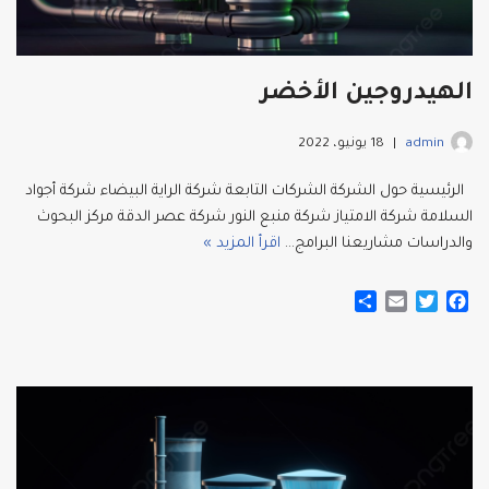
الهيدروجين الأخضر
admin
18 يونيو، 2022
الرئيسية حول الشركة الشركات التابعة شركة الراية البيضاء شركة أجواد
السلامة شركة الامتياز شركة منبع النور شركة عصر الدقة مركز البحوث
والدراسات مشاريعنا البرامج…
اقرأ المزيد »
S
E
T
F
h
m
w
a
a
a
i
c
r
i
t
e
e
l
t
b
e
o
r
o
k