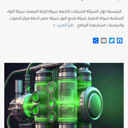
الرئيسية حول الشركة الشركات التابعة شركة الراية البيضاء شركة أجواد
السلامة شركة الامتياز شركة منبع النور شركة عصر الدقة مركز البحوث
والدراسات مشاريعنا البرامج…
اقرأ المزيد »
S
E
T
F
h
m
w
a
a
a
i
c
r
i
t
e
e
l
t
b
e
o
r
o
k